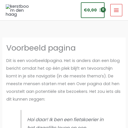
Ga
€
0,00
naar
de
inhoud
Voorbeeld pagina
Dit is een voorbeeldpagina. Het is anders dan een blog
bericht omdat het op één plek blijft en tevoorschijn
komt in je site navigatie (in de meeste thema’s). De
meeste mensen starten met een Over pagina dat hen
voorstelt aan potentiële site bezoekers. Het zou iets als
dit kunnen zeggen:
Hoi daar! Ik ben een fietskoerier in
het dagelijks leven en een