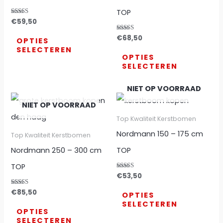
TOP
Gewaardeerd
€
59,50
4.93
uit 5
Gewaardeerd
€
68,50
OPTIES
5.00
SELECTEREN
uit 5
OPTIES
SELECTEREN
NIET OP VOORRAAD
NIET OP VOORRAAD
Top Kwaliteit Kerstbomen
Nordmann 150 – 175 cm
Top Kwaliteit Kerstbomen
Nordmann 250 – 300 cm
TOP
TOP
Gewaardeerd
€
53,50
4.87
uit 5
Gewaardeerd
€
85,50
OPTIES
5.00
SELECTEREN
uit 5
OPTIES
SELECTEREN